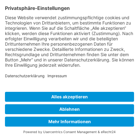
Zurück
© 2026 Rang Bau GmbH | Stockenkamp 15 | 27793
Wildeshausen | Fon 04431- 94 84 0 |
Impressum
|
Datenschutz
|
Broschüre