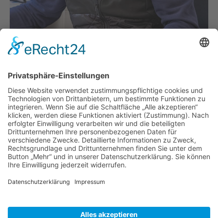
Werner Hagelmann
Bauleitung, Personaleinsatzplanung
hagelmann@rang-bau.de